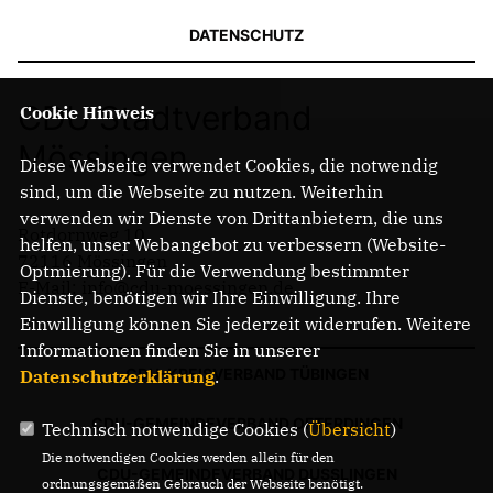
DATENSCHUTZ
CDU Stadtverband
Cookie Hinweis
Mössingen
Diese Webseite verwendet Cookies, die notwendig
sind, um die Webseite zu nutzen. Weiterhin
verwenden wir Dienste von Drittanbietern, die uns
Rotdornweg 10
helfen, unser Webangebot zu verbessern (Website-
72116 Mössingen
Optmierung). Für die Verwendung bestimmter
E-Mail: info@cdu-moessingen.de
Dienste, benötigen wir Ihre Einwilligung. Ihre
Einwilligung können Sie jederzeit widerrufen. Weitere
Informationen finden Sie in unserer
CDU-KREISVERBAND TÜBINGEN
Datenschutzerklärung
.
CDU-GEMEINDEVERBAND OFTERDINGEN
Technisch notwendige Cookies (
Übersicht
)
Die notwendigen Cookies werden allein für den
CDU-GEMEINDEVERBAND DUSSLINGEN
ordnungsgemäßen Gebrauch der Webseite benötigt.