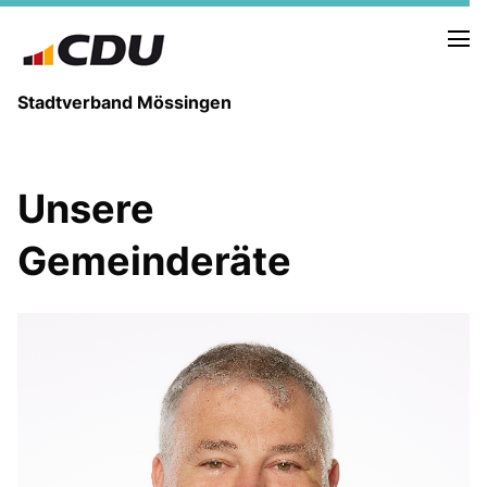
Stadtverband Mössingen
Unsere
NEUIGKEITEN
Gemeinderäte
ARCHIV
TERMINE
VORSTAND
ABGEORDNETE
UNSERE GEMEINDERÄTE
Termine