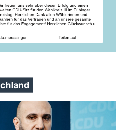
ir freuen uns sehr über diesen Erfolg und einen
weiten CDU-Sitz für den Wahlkreis III im Tübinger
reistag! Herzlichen Dank allen Wählerinnen und
ählern für das Vertrauen und an unsere gesamte
iste für das Engagement! Herzlichen Glückwunsch und
lles Gute für diese Aufgabe an @
wagner_ofterdingen
nd @
erika
.duerr
du.moessingen
Teilen auf
kreistag
#
steinlachtal
#
m
össingen #
ofterdingen
bodelshausen
#
cdusteinlachtal
chland