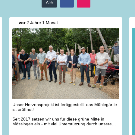
Alle
vor
2 Jahre 1 Monat
Unser Herzensprojekt ist fertiggestellt: das Mühlegärtle
ist eröffnet!
Seit 2017 setzen wir uns für diese grüne Mitte in
Mössingen ein - mit viel Unterstützung durch unsere
Bundestagsabgeordnete @
widmannmauz
. Vielen Dank,
besonders auch an die @
stadt_moessingen
, dass