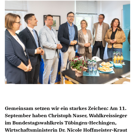
BERICHTE
MÜHLEGÄRTLE
SPORTSTÄTTENDIALOG
CHRONIK: 50 JAHRE STADTVERBAND
HISTORISCHE BILDERGALERIE
DOKUMENTATIONSFILM
Mitglied werden
SPENDEN
Gemeinsam setzen wir ein starkes Zeichen: Am 11.
September haben Christoph Naser, Wahlkreissieger
im Bundestagswahlkreis Tübingen-Hechingen,
Wirtschaftsministerin Dr. Nicole Hoffmeister-Kraut