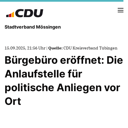
Stadtverband Mössingen
15.09.2025, 21:56 Uhr |
Quelle:
CDU Kreisverband Tübingen
Bürgebüro eröffnet: Die
NEUIGKEITEN
ARCHIV
Anlaufstelle für
TERMINE
politische Anliegen vor
VORSTAND
Ort
ABGEORDNETE
UNSERE GEMEINDERÄTE
Termine