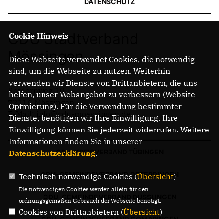
DATENSCHUTZ
CDU Stadtverband
Cookie Hinweis
Mössingen
Diese Webseite verwendet Cookies, die notwendig
sind, um die Webseite zu nutzen. Weiterhin
verwenden wir Dienste von Drittanbietern, die uns
Rotdornweg 10
helfen, unser Webangebot zu verbessern (Website-
72116 Mössingen
Optmierung). Für die Verwendung bestimmter
E-Mail: info@cdu-moessingen.de
Dienste, benötigen wir Ihre Einwilligung. Ihre
Einwilligung können Sie jederzeit widerrufen. Weitere
Informationen finden Sie in unserer
CDU-KREISVERBAND TÜBINGEN
Datenschutzerklärung
.
CDU-GEMEINDEVERBAND OFTERDINGEN
Technisch notwendige Cookies (
Übersicht
)
Die notwendigen Cookies werden allein für den
CDU-GEMEINDEVERBAND DUSSLINGEN
ordnungsgemäßen Gebrauch der Webseite benötigt.
Cookies von Drittanbietern (
Übersicht
)
CDU-GEMEINDEVERBAND GOMARINGEN