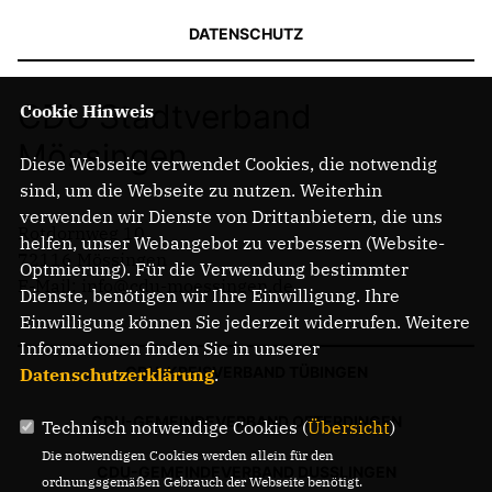
DATENSCHUTZ
CDU Stadtverband
Cookie Hinweis
Mössingen
Diese Webseite verwendet Cookies, die notwendig
sind, um die Webseite zu nutzen. Weiterhin
verwenden wir Dienste von Drittanbietern, die uns
Rotdornweg 10
helfen, unser Webangebot zu verbessern (Website-
72116 Mössingen
Optmierung). Für die Verwendung bestimmter
E-Mail: info@cdu-moessingen.de
Dienste, benötigen wir Ihre Einwilligung. Ihre
Einwilligung können Sie jederzeit widerrufen. Weitere
Informationen finden Sie in unserer
CDU-KREISVERBAND TÜBINGEN
Datenschutzerklärung
.
CDU-GEMEINDEVERBAND OFTERDINGEN
Technisch notwendige Cookies (
Übersicht
)
Die notwendigen Cookies werden allein für den
CDU-GEMEINDEVERBAND DUSSLINGEN
ordnungsgemäßen Gebrauch der Webseite benötigt.